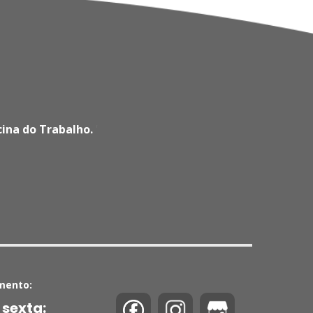
cina do Trabalho.
'
mento:
 sexta: