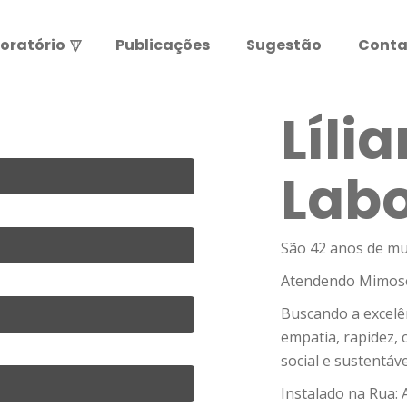
oratório
▽
Publicações
Sugestão
Conta
Resultados de exames
Leia abaixo antes de entrar.
Lília
ATENÇÃO:
Labo
São 42 anos de mu
Atendendo Mimoso 
Buscando a excelên
empatia, rapidez,
social e sustentáve
Instalado na Rua: