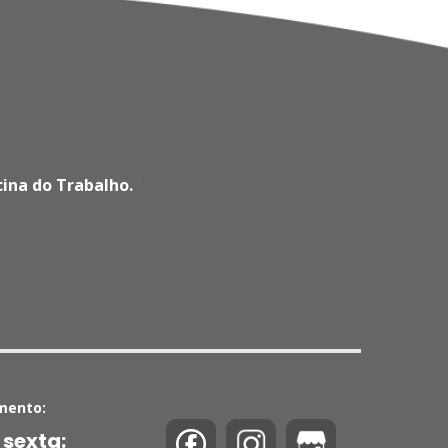
cina do Trabalho.
'
mento:
 sexta: