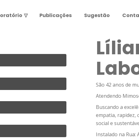
oratório
▽
Publicações
Sugestão
Conta
Resultados de exames
Leia abaixo antes de entrar.
Lília
ATENÇÃO:
Labo
São 42 anos de mu
Atendendo Mimoso 
Buscando a excelên
empatia, rapidez,
social e sustentáve
Instalado na Rua: