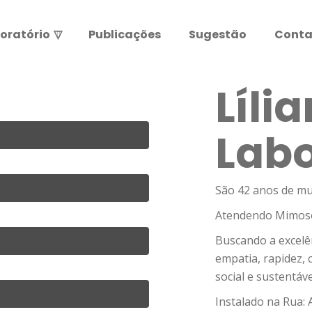
oratório
▽
Publicações
Sugestão
Conta
Resultados de exames
Leia abaixo antes de entrar.
Lília
ATENÇÃO:
Labo
São 42 anos de mu
Atendendo Mimoso 
Buscando a excelên
empatia, rapidez,
social e sustentáve
Instalado na Rua: