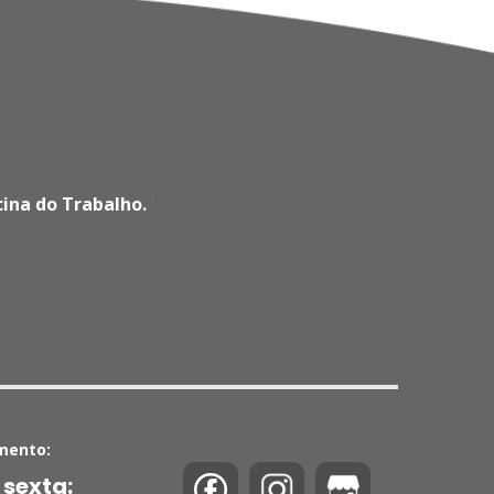
cina do Trabalho.
'
mento:
 sexta: