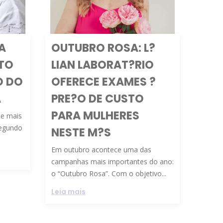
A
OUTUBRO ROSA: L?
TO
LIAN LABORAT?RIO
O DO
OFERECE EXAMES ?
A
PRE?O DE CUSTO
PARA MULHERES
ue mais
segundo
NESTE M?S
Em outubro acontece uma das
campanhas mais importantes do ano:
o “Outubro Rosa”. Com o objetivo...
Leia mais