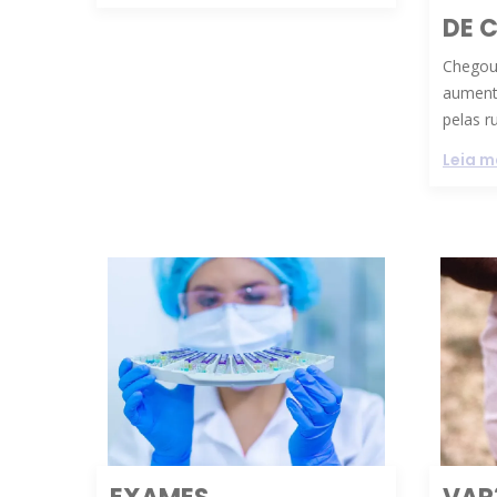
DE 
Chegou
aument
pelas ru
Leia m