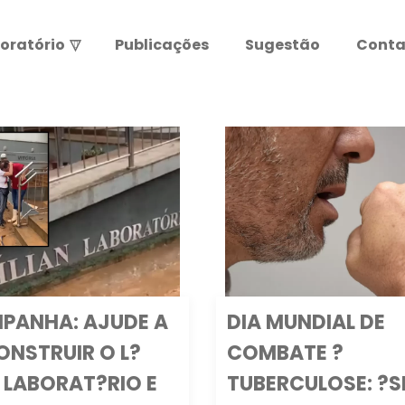
oratório
▽
Publicações
Sugestão
Conta
Resultados de exames
Leia abaixo antes de entrar.
ATENÇÃO:
PANHA: AJUDE A
DIA MUNDIAL DE
ONSTRUIR O L?
COMBATE ?
N LABORAT?RIO E
TUBERCULOSE: ?S