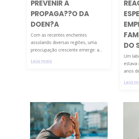
PREVENIR A
REA
PROPAGA??O DA
ESP
DOEN?A
EMP
FAM
Com as recentes enchentes
assolando diversas regiões, uma
DO 
preocupação crescente emerge: a...
Um labo
Leia mais
estava
anos de
Leia m