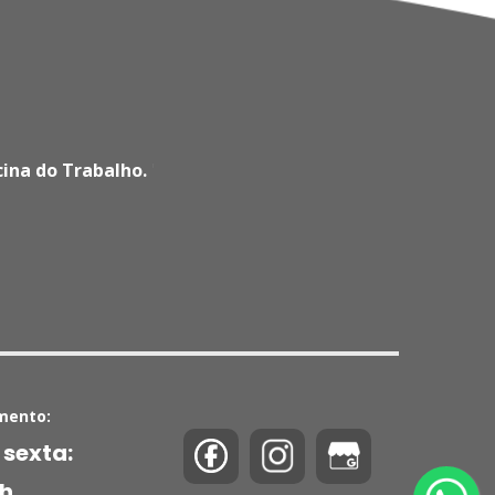
cina do Trabalho.
'
mento:
 sexta:
0h