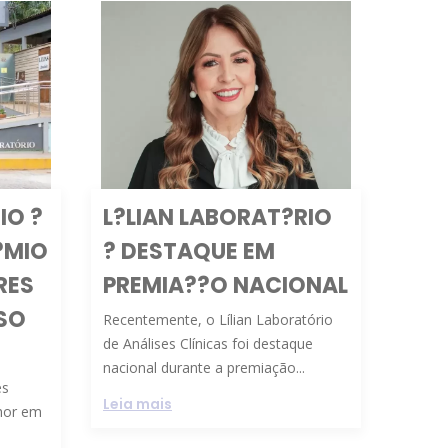
IO ?
L?LIAN LABORAT?RIO
?MIO
? DESTAQUE EM
RES
PREMIA??O NACIONAL
SO
Recentemente, o Lílian Laboratório
de Análises Clínicas foi destaque
nacional durante a premiação...
es
Leia mais
lhor em