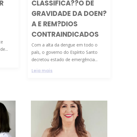
R
CLASSIFICA??O DE
GRAVIDADE DA DOEN?
A E REM?DIOS
CONTRAINDICADOS
te
Com a alta da dengue em todo o
e...
país, o governo do Espírito Santo
decretou estado de emergência...
Leia mais