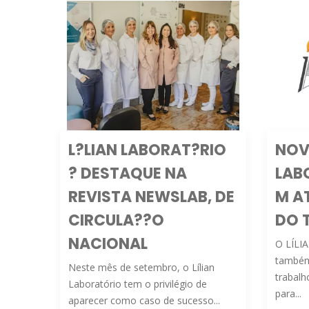
L?LIAN LABORAT?RIO
NOV
? DESTAQUE NA
LAB
REVISTA NEWSLAB, DE
M A
CIRCULA??O
DO 
NACIONAL
O LÍLI
também
Neste mês de setembro, o Lílian
trabalh
Laboratório tem o privilégio de
para...
aparecer como caso de sucesso...