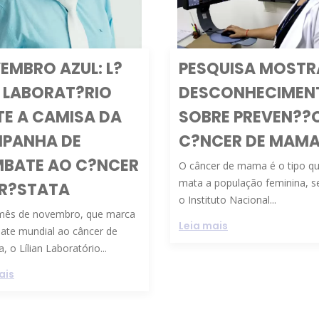
EMBRO AZUL: L?
PESQUISA MOSTR
N LABORAT?RIO
DESCONHECIMEN
TE A CAMISA DA
SOBRE PREVEN??
PANHA DE
C?NCER DE MAM
BATE AO C?NCER
O câncer de mama é o tipo q
mata a população feminina, 
PR?STATA
o Instituto Nacional...
mês de novembro, que marca
Leia mais
ate mundial ao câncer de
, o Lílian Laboratório...
ais