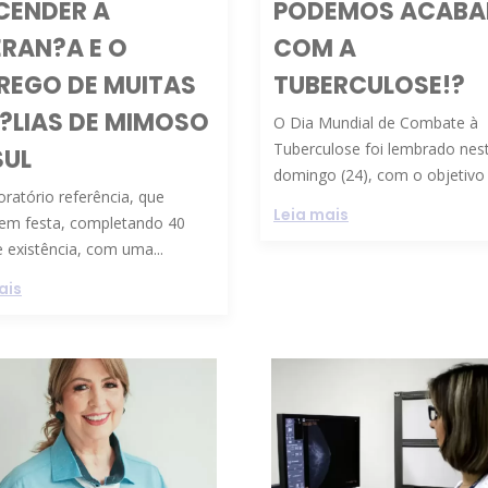
CENDER A
PODEMOS ACABA
ERAN?A E O
COM A
REGO DE MUITAS
TUBERCULOSE!?
?LIAS DE MIMOSO
O Dia Mundial de Combate à
Tuberculose foi lembrado nes
SUL
domingo (24), com o objetivo d
ratório referência, que
Leia mais
 em festa, completando 40
 existência, com uma...
ais