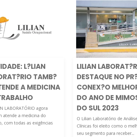
IDADE: L?LIAN
LILIAN LABORAT?R
ORAT?RIO TAMB?
DESTAQUE NO PR
TENDE A MEDICINA
CONEX?O MELHO
TRABALHO
DO ANO DE MIMO
DO SUL 2023
AN LABORATÓRIO agora
 atende a medicina do
O Lilian Laboratório de Anális
o, com todas as exigências
Clínicas foi eleito como o me
seu segmento para receber...