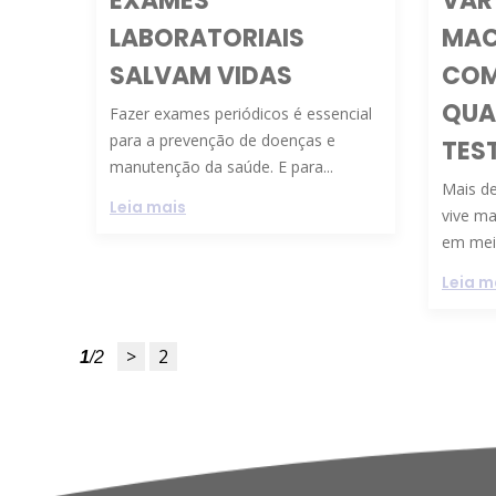
EXAMES
VAR
LABORATORIAIS
MAC
SALVAM VIDAS
COM
QUA
Fazer exames periódicos é essencial
para a prevenção de doenças e
TES
manutenção da saúde. E para...
Mais de
Leia mais
vive ma
em meio
Leia m
1
/2