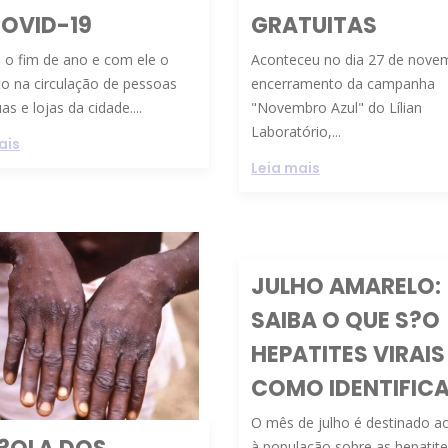
COVID-19
GRATUITAS
 o fim de ano e com ele o
Aconteceu no dia 27 de nove
o na circulação de pessoas
encerramento da campanha
as e lojas da cidade....
"Novembro Azul" do Lílian
Laboratório,...
ais
Leia mais
JULHO AMARELO:
SAIBA O QUE S?O
HEPATITES VIRAIS
COMO IDENTIFIC
O mês de julho é destinado ao
à população sobre as hepatites