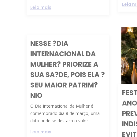
Leia m
Leia mais
NESSE ?DIA
INTERNACIONAL DA
MULHER? PRIORIZE A
SUA SA?DE, POIS ELA ?
SEU MAIOR PATRIM?
FEST
NIO
ANO
O Dia Internacional da Mulher é
PRE
comemorado dia 8 de março, uma
data onde se destaca o valor...
IND
Leia mais
EVI