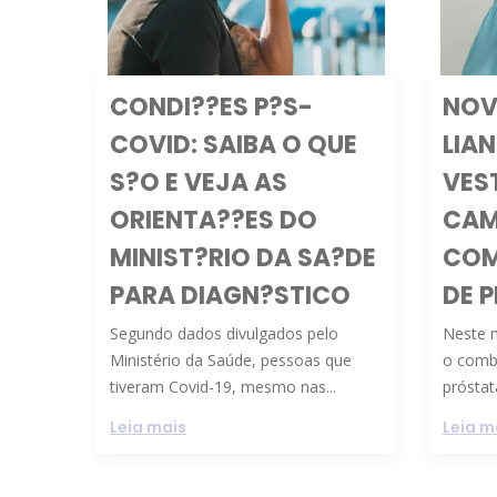
CONDI??ES P?S-
NOV
COVID: SAIBA O QUE
LIA
S?O E VEJA AS
VES
ORIENTA??ES DO
CAM
MINIST?RIO DA SA?DE
COM
PARA DIAGN?STICO
DE 
Segundo dados divulgados pelo
Neste 
Ministério da Saúde, pessoas que
o comb
tiveram Covid-19, mesmo nas...
próstata
Leia mais
Leia m