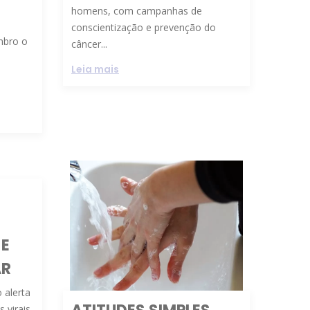
homens, com campanhas de
conscientização e prevenção do
mbro o
câncer...
Leia mais
 E
AR
 alerta
 virais,