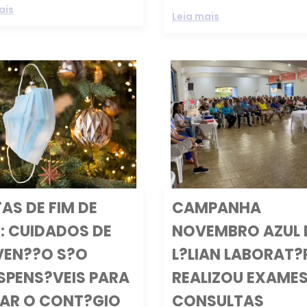
ais
Leia mais
AS DE FIM DE
CAMPANHA
: CUIDADOS DE
NOVEMBRO AZUL
VEN??O S?O
L?LIAN LABORAT?
ISPENS?VEIS PARA
REALIZOU EXAMES
TAR O CONT?GIO
CONSULTAS