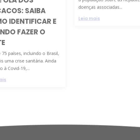
?OLA DOS
doenças associadas...
ACOS: SAIBA
Leia mais
O IDENTIFICAR E
NDO FAZER O
TE
 75 países, incluindo o Brasil,
is uma crise sanitária. Ainda
 à Covid-19,...
ais