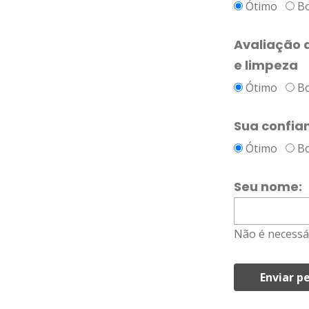
Ótimo
B
Avaliação d
e limpeza
Ótimo
B
Sua confia
Ótimo
B
Seu nome:
Não é necessá