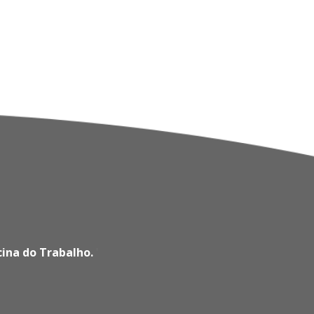
cina do Trabalho.
'