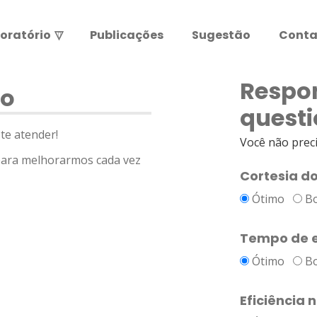
oratório
▽
Publicações
Sugestão
Conta
Resultados de exames
Leia abaixo antes de entrar.
Respo
ão
questi
ATENÇÃO:
te atender!
Você não precis
para melhorarmos cada vez
Cortesia d
Ótimo
B
Tempo de e
Ótimo
B
Eficiência 