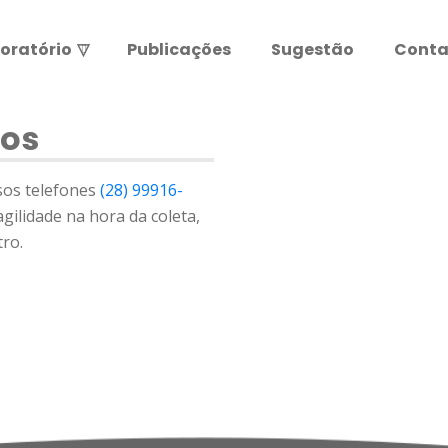
oratório
▽
Publicações
Sugestão
Conta
Resultados de exames
Leia abaixo antes de entrar.
os
ATENÇÃO:
sos telefones
(28) 99916-
gilidade na hora da coleta,
tro.