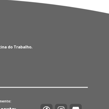
cina do Trabalho.
'
mento: