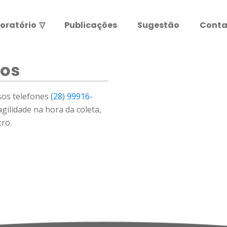
oratório
▽
Publicações
Sugestão
Conta
Resultados de exames
Leia abaixo antes de entrar.
os
ATENÇÃO:
sos telefones
(28) 99916-
gilidade na hora da coleta,
tro.