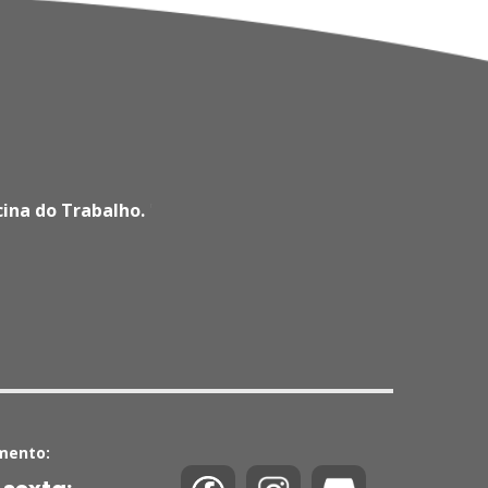
cina do Trabalho.
'
mento: