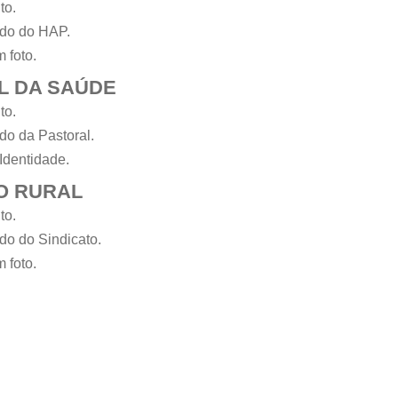
to.
ado do HAP.
 foto.
L DA SAÚDE
to.
do da Pastoral.
Identidade.
O RURAL
to.
do do Sindicato.
 foto.