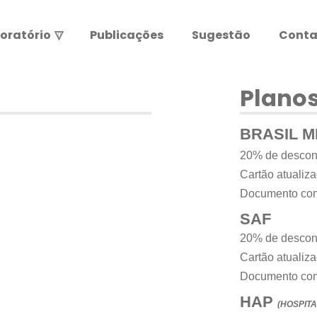
oratório
▽
Publicações
Sugestão
Conta
Resultados de exames
Leia abaixo antes de entrar.
Planos
ATENÇÃO:
BRASIL 
20% de descon
Cartão atualiza
Documento com
SAF
20% de descon
Cartão atualiz
Documento com
HAP
(HOSPIT