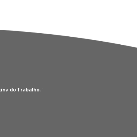
cina do Trabalho.
'