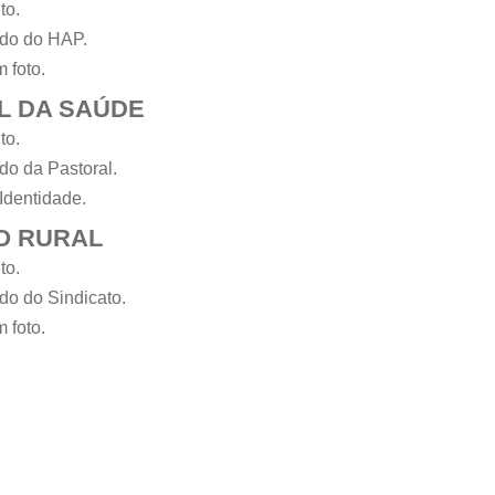
to.
ado do HAP.
 foto.
L DA SAÚDE
to.
do da Pastoral.
Identidade.
O RURAL
to.
do do Sindicato.
 foto.