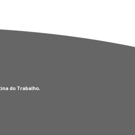
cina do Trabalho.
'