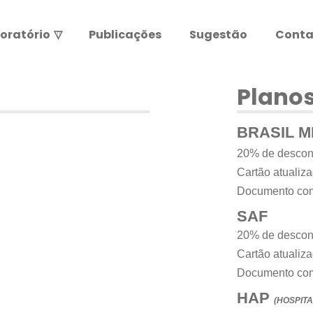
oratório
▽
Publicações
Sugestão
Conta
Resultados de exames
Leia abaixo antes de entrar.
Planos
ATENÇÃO:
BRASIL 
20% de descon
Cartão atualiza
Documento com
SAF
20% de descon
Cartão atualiz
Documento com
HAP
(HOSPIT