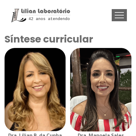
42 anos atendendo
Síntese curricular
Dra. Lílian B. da Cunha
Dra. Manoela Sales