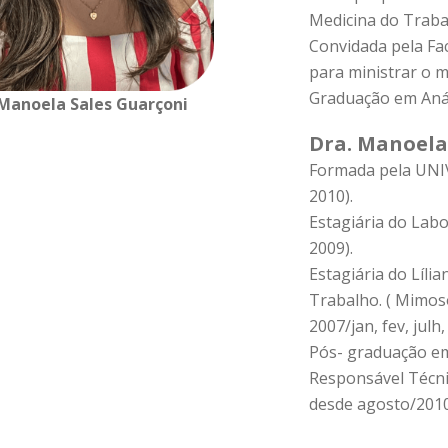
Medicina do Traba
Convidada pela Fa
para ministrar o m
Graduação em Análi
 Manoela Sales Guarçoni
Dra. Manoela
Formada pela UNIVI
2010).
Estagiária do Labo
2009).
Estagiária do Líli
Trabalho. ( Mimoso 
2007/jan, fev, julh
Pós- graduação em
Responsável Técnic
desde agosto/2010