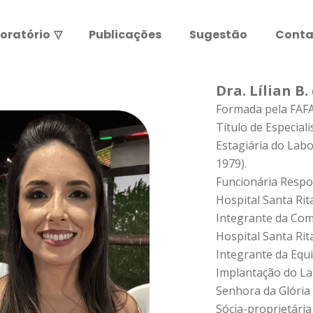
oratório
▽
Publicações
Sugestão
Conta
Resultados de exames
Leia abaixo antes de entrar.
Dra. Lílian B
Formada pela FAF
ATENÇÃO:
Título de Especial
Estagiária do Labo
1979).
Funcionária Resp
Hospital Santa Rita
Integrante da Com
Hospital Santa Rita
Integrante da Equ
Implantação do Lab
Senhora da Glória 
Sócia-proprietária 