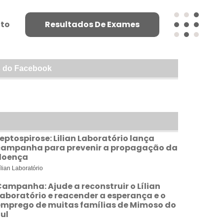
to
Resultados De Exames
 do Facebook
eptospirose: Lilian Laboratório lança
campanha para prevenir a propagação da
doença
ílian Laboratório
ampanha: Ajude a reconstruir o Lílian
aboratório e reacender a esperança e o
emprego de muitas famílias de Mimoso do
ul