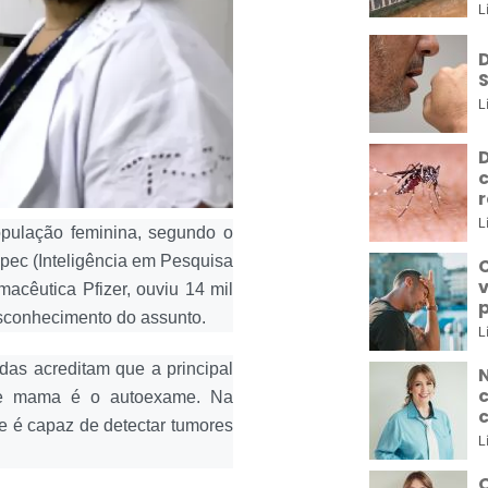
L
L
D
L
pulação feminina, segundo o
Ipec (Inteligência em Pesquisa
C
v
macêutica Pfizer, ouviu 14 mil
sconhecimento do assunto.
L
as acreditam que a principal
N
de mama é o autoexame. Na
e é capaz de detectar tumores
L
O