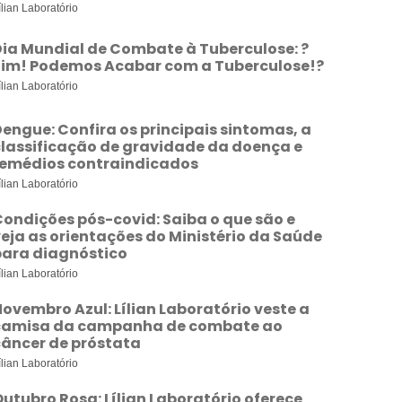
ílian Laboratório
Dia Mundial de Combate à Tuberculose: ?
Sim! Podemos Acabar com a Tuberculose!?
ílian Laboratório
engue: Confira os principais sintomas, a
classificação de gravidade da doença e
remédios contraindicados
ílian Laboratório
ondições pós-covid: Saiba o que são e
eja as orientações do Ministério da Saúde
para diagnóstico
ílian Laboratório
ovembro Azul: Lílian Laboratório veste a
camisa da campanha de combate ao
câncer de próstata
ílian Laboratório
utubro Rosa: Lílian Laboratório oferece