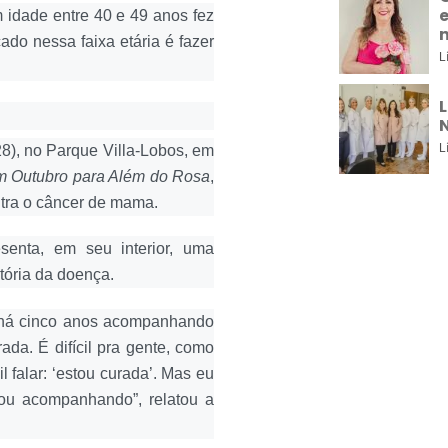
idade entre 40 e 49 anos fez
do nessa faixa etária é fazer
L
L
L
28), no Parque Villa-Lobos, em
um Outubro para Além do Rosa
,
ntra o câncer de mama.
senta, em seu interior, uma
ória da doença.
 há cinco anos acompanhando
da. É difícil pra gente, como
l falar: ‘estou curada’. Mas eu
tou acompanhando”, relatou a