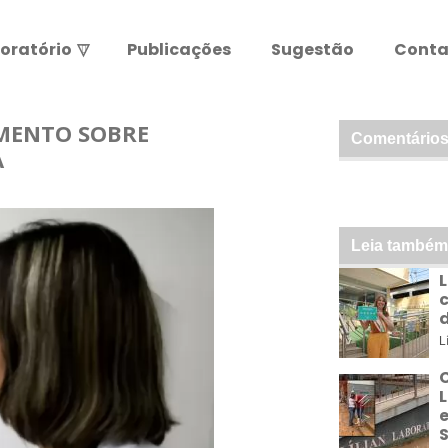
oratório
▽
Publicações
Sugestão
Conta
Resultados de exames
Leia abaixo antes de entrar.
MENTO SOBRE
Comentários
A
ATENÇÃO:
Leia também
L
L
C
L
S