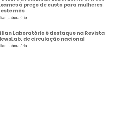
exames à preço de custo para mulheres
neste mês
ílian Laboratório
ílian Laboratório é destaque na Revista
NewsLab, de circulação nacional
ílian Laboratório