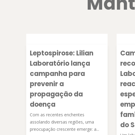
Mant
Leptospirose: Lilian
Cam
Laboratório lança
reco
campanha para
Labo
prevenir a
rea
propagação da
espe
doença
emp
famí
Com as recentes enchentes
assolando diversas regiões, uma
do S
preocupação crescente emerge: a...