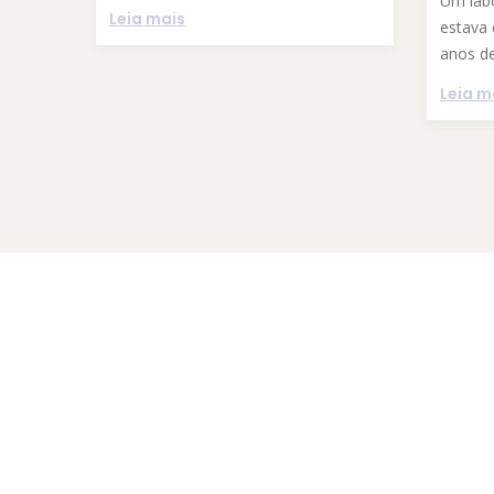
Um labo
Leia mais
estava
anos de
Leia m