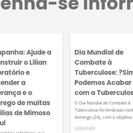
enha-se info
panha: Ajude a
Dia Mundial de
nstruir o Lílian
Combate à
ratório e
Tuberculose: ?Si
cender a
Podemos Acabar
rança e o
com a Tuberculo
rego de muitas
O Dia Mundial de Combate à
Tuberculose foi lembrado nes
lias de Mimoso
domingo (24), com o objetivo d
ul
Leia mais